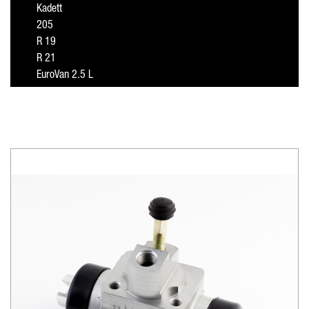
Kadett
205
R 19
R 21
EuroVan 2.5 L