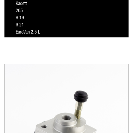
Kadett
205
R 19
R 21
EuroVan 2.5 L