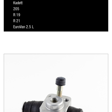
Kadett
205
R 19
R 21
EuroVan 2.5 L