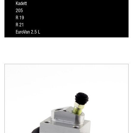
Kadett
205
R 19
R 21
EuroVan 2.5 L