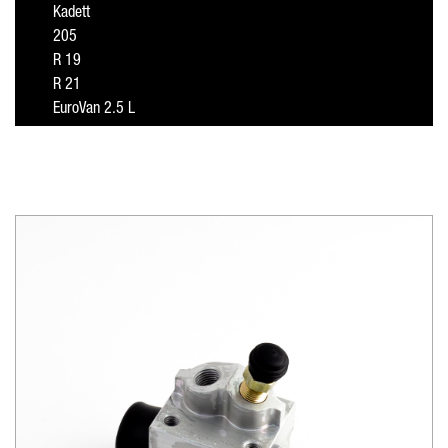
Kadett
205
R 19
R 21
EuroVan 2.5 L