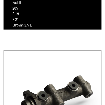
Kadett
205
R 19
R 21
EuroVan 2.5 L