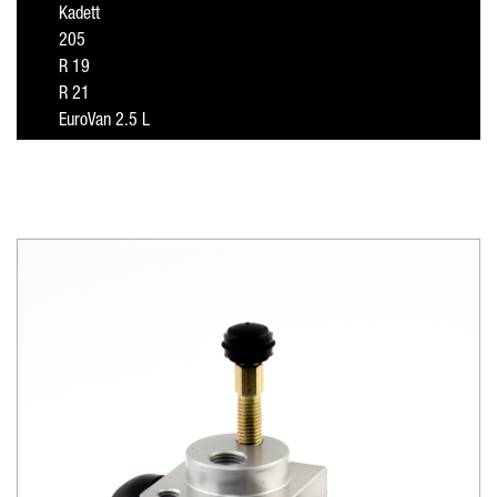
Kadett
205
R 19
R 21
EuroVan 2.5 L