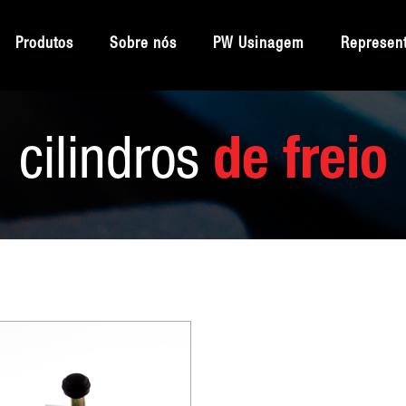
Produtos
Sobre nós
PW Usinagem
Represen
cilindros
de freio