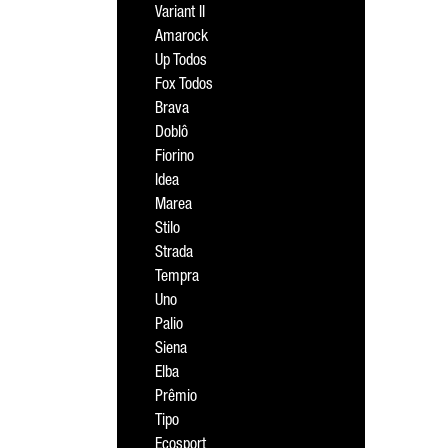
Variant II
Amarock
Up Todos
Fox Todos
Brava
Doblô
Fiorino
Idea
Marea
Stilo
Strada
Tempra
Uno
Palio
Siena
Elba
Prêmio
Tipo
Ecosport