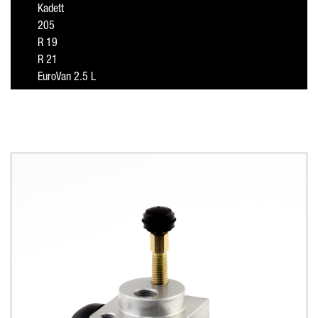
Kadett
205
R 19
R 21
EuroVan 2.5 L