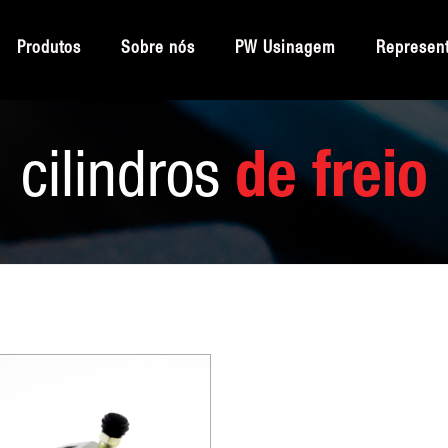
Produtos
Sobre nós
PW Usinagem
Represen
cilindros
de freio