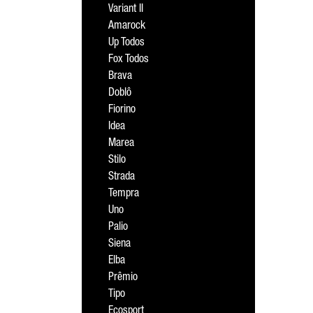
Variant II
Amarock
Up Todos
Fox Todos
Brava
Doblô
Fiorino
Idea
Marea
Stilo
Strada
Tempra
Uno
Palio
Siena
Elba
Prêmio
Tipo
Ecosport