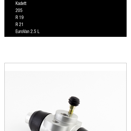
Kadett
205
R 19
R 21
EuroVan 2.5 L