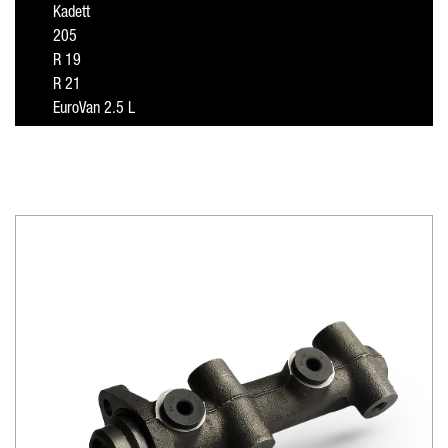
Kadett
205
R 19
R 21
EuroVan 2.5 L