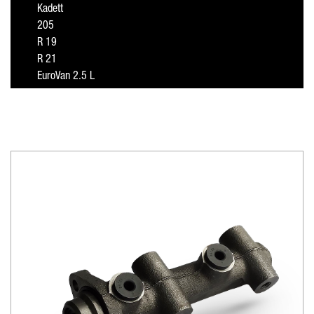
Kadett
205
R 19
R 21
EuroVan 2.5 L