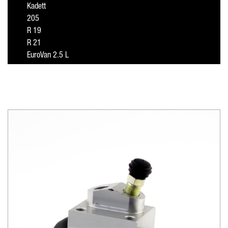
Kadett
205
R 19
R 21
EuroVan 2.5 L