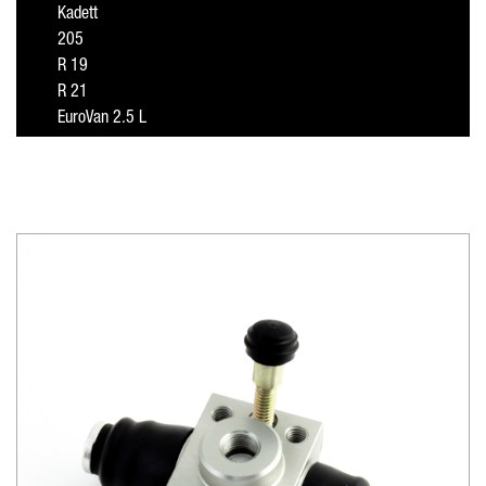
Kadett
205
R 19
R 21
EuroVan 2.5 L