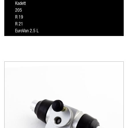
Kadett
205
R 19
R 21
EuroVan 2.5 L