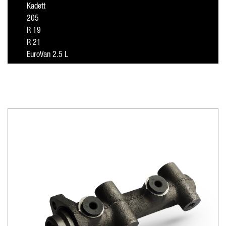
Kadett
205
R 19
R 21
EuroVan 2.5 L