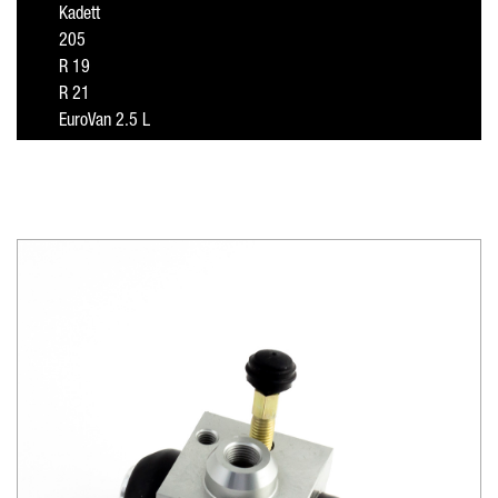
Kadett
205
R 19
R 21
EuroVan 2.5 L