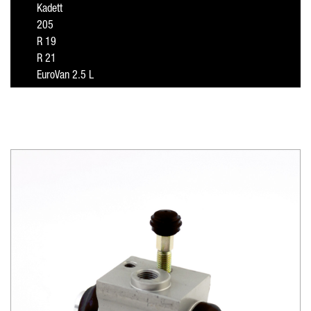
Kadett
205
R 19
R 21
EuroVan 2.5 L