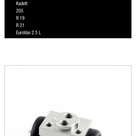
Kadett
205
R 19
R 21
EuroVan 2.5 L