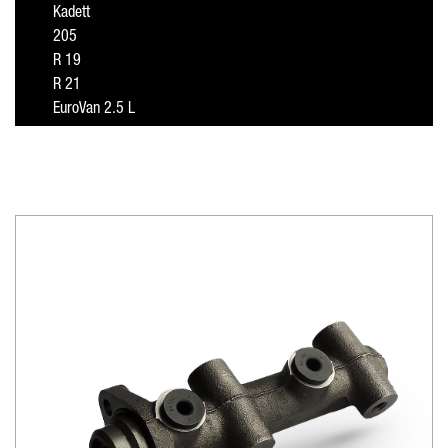
Kadett
205
R 19
R 21
EuroVan 2.5 L