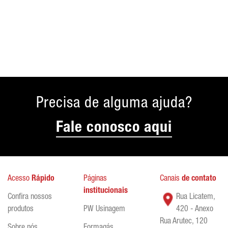
Precisa de alguma ajuda?
Fale conosco aqui
Acesso
Rápido
Páginas
Canais
de contato
institucionais
Confira nossos
Rua Licatem,
produtos
PW Usinagem
420 - Anexo
Rua Arutec, 120