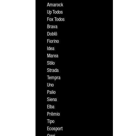
Amarock
Up Todos
Fox Todos
Brava
Doblô
Fiorino
Idea
Marea
Stilo
Strada
Tempra
Uno
Palio
Siena
Elba
Prêmio
Tipo
Ecosport