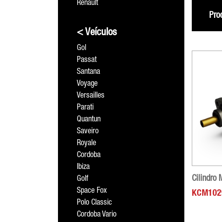
Renault
Pro
< Veículos
Gol
Passat
Santana
Voyage
Versailles
Parati
Quantun
Saveiro
Royale
Cordoba
Ibiza
Cilindro
Golf
Space Fox
KCM102
Polo Classic
Cordoba Vario