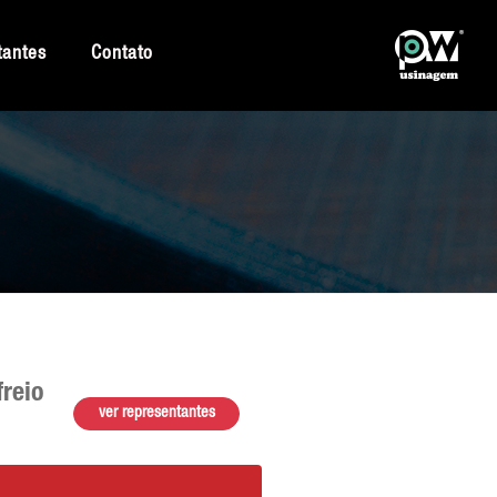
tantes
Contato
freio
ver representantes