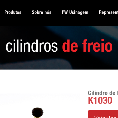
Produtos
Sobre nós
PW Usinagem
Represen
cilindros
de freio
Cilindro de 
K1030