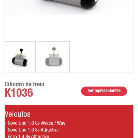
Cilindro de freio
K1036
ver representantes
Veiculos
- Novo Uno 1.0 8v Vivace / Way
- Novo Uno 1.0 8v Attractive
- Palio 1.4 8v Attractive