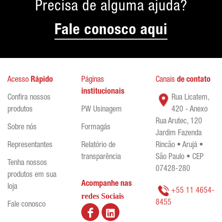
Precisa de alguma ajuda?
Fale conosco aqui
Acesso
Rápido
Páginas
Canais
de contato
institucionais
Confira nossos
Rua Licatem,
produtos
PW Usinagem
420 - Anexo
Rua Arutec, 120
Sobre nós
Formagás
Jardim Fazenda
Representantes
Relatório de
Rincão • Arujá •
transparência
São Paulo • CEP
Tenha nossos
07428-280
produtos em sua
Acompanhe nas
loja
+55 11 4654-
redes Sociais
8455
Fale conosco