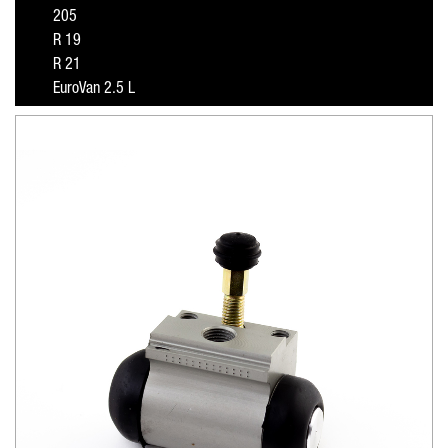
205
R 19
R 21
EuroVan 2.5 L