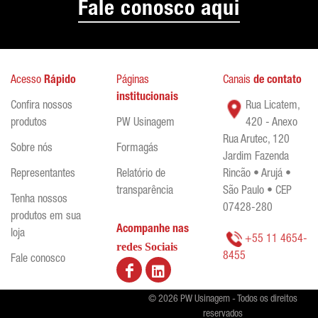
Fale conosco aqui
Acesso
Rápido
Páginas
Canais
de contato
institucionais
Confira nossos
Rua Licatem,
produtos
PW Usinagem
420 - Anexo
Rua Arutec, 120
Sobre nós
Formagás
Jardim Fazenda
Representantes
Relatório de
Rincão • Arujá •
transparência
São Paulo • CEP
Tenha nossos
07428-280
produtos em sua
Acompanhe nas
loja
+55 11 4654-
redes Sociais
8455
Fale conosco
© 2026 PW Usinagem - Todos os direitos
reservados