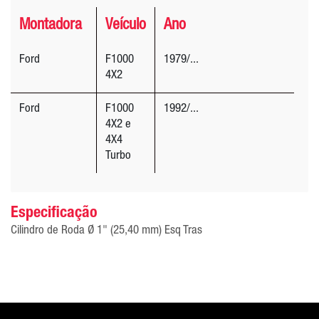
Montadora
Veículo
Ano
Ford
F1000
1979/...
4X2
Ford
F1000
1992/...
4X2 e
4X4
Turbo
Especificação
Cilindro de Roda Ø 1" (25,40 mm) Esq Tras