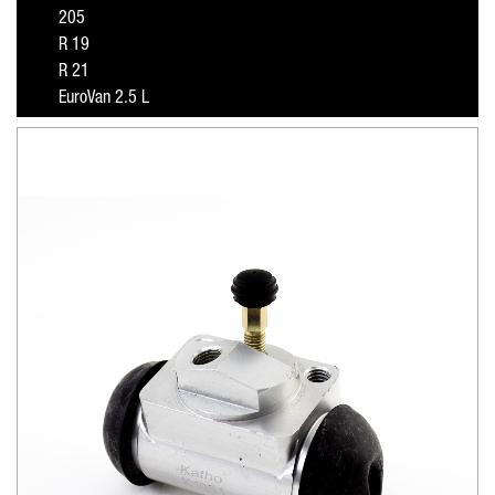
205
R 19
R 21
EuroVan 2.5 L