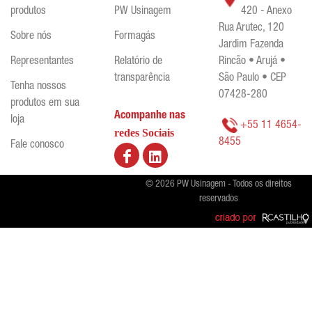
produtos
PW Usinagem
420 - Anexo
Rua Arutec, 120
Sobre nós
Formagás
Jardim Fazenda
Representantes
Relatório de
Rincão • Arujá •
transparência
São Paulo • CEP
Tenha nossos
07428-280
produtos em sua
Acompanhe nas
loja
+55 11 4654-
redes Sociais
8455
Fale conosco
© 2026 PW Usinagem - Todos os direitos
reservados