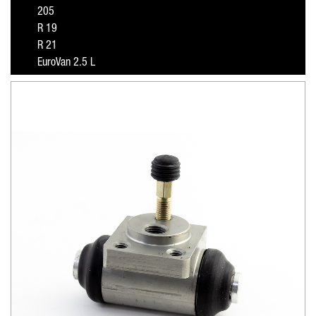
205
R 19
R 21
EuroVan 2.5 L